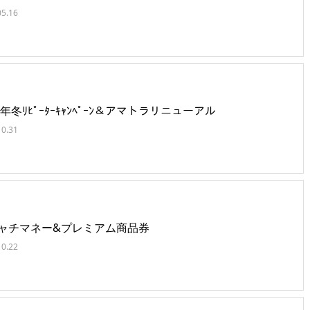
05.16
5年冬ﾘﾋﾟｰﾀｰｷｬﾝﾍﾟｰﾝ＆アマトラリニューアル
10.31
ャチマネー&プレミアム商品券
10.22