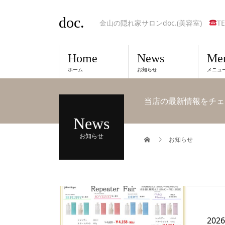
doc.
金山の隠れ家サロンdoc.(美容室)
TE
Home
News
Me
ホーム
お知らせ
メニュ
当店の最新情報をチェ
News
お知らせ
お知らせ
202