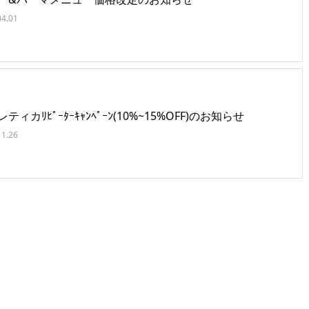
04.01
ティカﾘﾋﾟｰﾀｰｷｬﾝﾍﾟｰﾝ(10%~15%OFF)のお知らせ
11.26