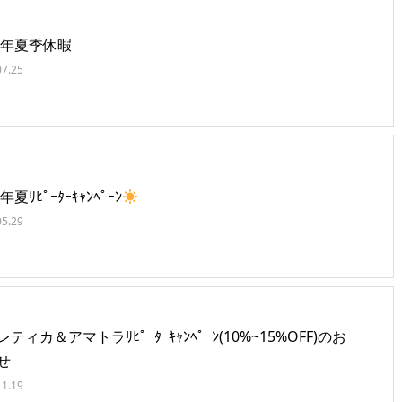
25年夏季休暇
07.25
5年夏ﾘﾋﾟｰﾀｰｷｬﾝﾍﾟｰﾝ
05.29
ティカ＆アマトラﾘﾋﾟｰﾀｰｷｬﾝﾍﾟｰﾝ(10%~15%OFF)のお
せ
11.19