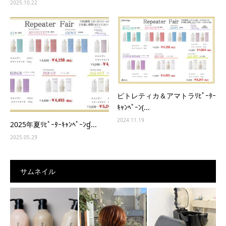
2025.10.22
ピトレティカ＆アマトラﾘﾋﾟｰﾀｰ
ｷｬﾝﾍﾟｰﾝ(...
2024.11.19
2025年夏ﾘﾋﾟｰﾀｰｷｬﾝﾍﾟｰﾝɠ...
2025.05.29
サムネイル