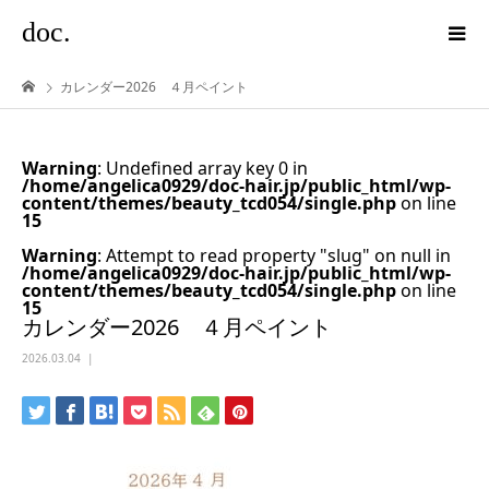
doc.
カレンダー2026 ４月ペイント
Warning
: Undefined array key 0 in
/home/angelica0929/doc-hair.jp/public_html/wp-
content/themes/beauty_tcd054/single.php
on line
15
Warning
: Attempt to read property "slug" on null in
/home/angelica0929/doc-hair.jp/public_html/wp-
content/themes/beauty_tcd054/single.php
on line
15
カレンダー2026 ４月ペイント
2026.03.04