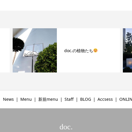
doc.の植物たち
News
Menu
新規menu
Staff
BLOG
Accsess
ONLIN
doc.