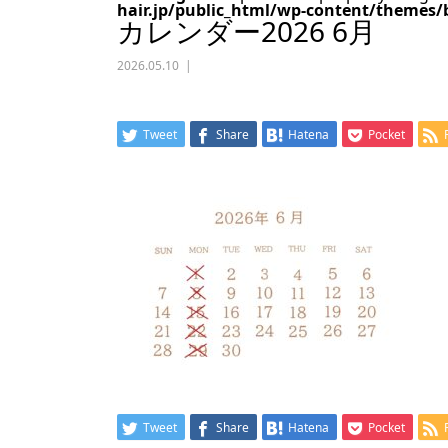
hair.jp/public_html/wp-content/themes/
カレンダー2026 6月
2026.05.10
Tweet
Share
Hatena
Pocket
Tweet
Share
Hatena
Pocket