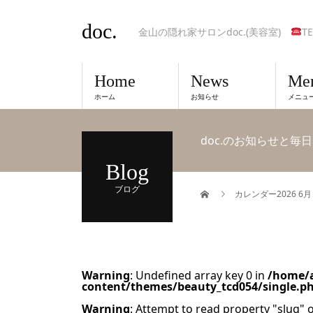
doc.
金山の隠れ家サロンdoc.(美容室)
TE
Home
News
Me
ホーム
お知らせ
メニュ
doc.のお知らせと毎
Blog
ブログ
カレンダー2026 6月
Warning
: Undefined array key 0 in
/home/a
content/themes/beauty_tcd054/single.p
Warning
: Attempt to read property "slug" o