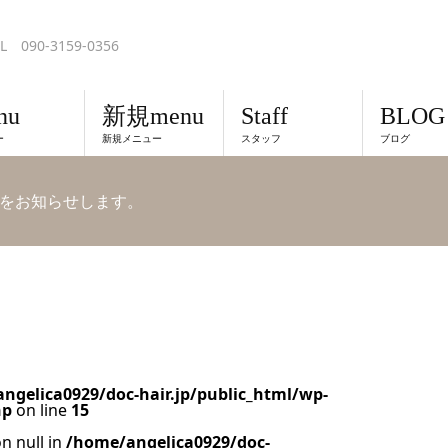
L 090-3159-0356
nu
新規menu
Staff
BLOG
ー
新規メニュー
スタッフ
ブログ
日をお知らせします。
ngelica0929/doc-hair.jp/public_html/wp-
hp
on line
15
n null in
/home/angelica0929/doc-