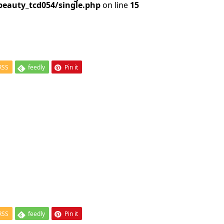
beauty_tcd054/single.php
on line
15
RSS
feedly
Pin it
RSS
feedly
Pin it